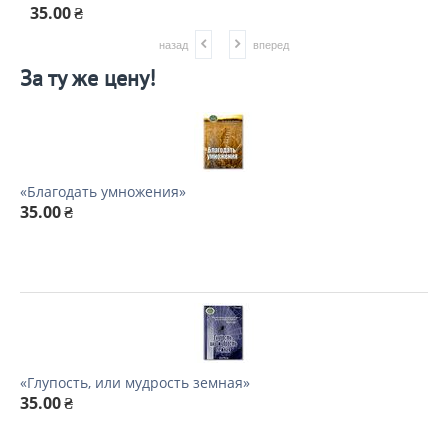
35.00
₴
3
назад
вперед
За ту же цену!
«Благодать умножения»
35.00
₴
«Глупость, или мудрость земная»
35.00
₴