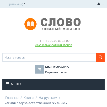
Гривны (₴)
Пн-Пт с 10:00 до 18:00
Заказать обратный звонок
МОЯ КОРЗИНА
Корзина пуста
МЕНЮ
Главная
/
Книги
/
На русском
/
«Живя сверхъестественной жизнью»