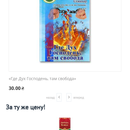
«Где Дух Господень, там свобода»
«
30.00
₴
3
назад
вперед
За ту же цену!