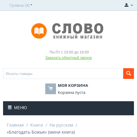
Гривны (₴)
Пн-Пт с 10:00 до 18:00
Заказать обратный звонок
МОЯ КОРЗИНА
Корзина пуста
МЕНЮ
Главная
/
Книги
/
На русском
/
«Благодать Божья» (мини книга)