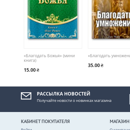
«Благодать Божья» (мини
«Благодать умножен
книга)
35.00
₴
15.00
₴
РАССЫЛКА НОВОСТЕЙ
Получайте новости о новинках магазина
КАБИНЕТ ПОКУПАТЕЛЯ
МАГАЗИН
Войти
О компани