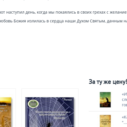
вот наступил день, когда мы покаялись в своих грехах с желани
любовь Божия излилась в сердца наши Духом Святым, данным нам
За ту же цену
«И
сл
го
«К
".