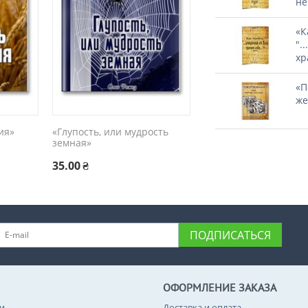
не
«К
".
хр
«П
же
ия»
«Глупость, или мудрость
земная»
35.00
₴
ПОДПИСАТЬСЯ
ОФОРМЛЕНИЕ ЗАКАЗА
и
Доставка и оплата