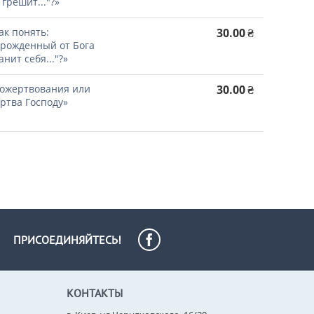
 грешит..."?»
ак понять:
30.00
₴
..рожденный от Бога
анит себя..."?»
ожертвования или
30.00
₴
ртва Господу»
ПРИСОЕДИНЯЙТЕСЬ!
КОНТАКТЫ