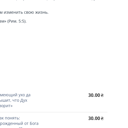
ем изменить свою жизнь.
» (Рим. 5:5).
!
меющий ухо да
30.00
₴
ышит, что Дух
ворит»
ак понять:
30.00
₴
..рожденный от Бога