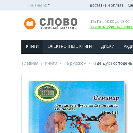
Гривны (₴)
Доставка и оплата
Са
Пн-Пт с 10:00 до 18:00
Заказать обратный звоно
КНИГИ
ЭЛЕКТРОННЫЕ КНИГИ
ДИСКИ
АУД
Главная
/
Книги
/
На русском
/
«Где Дух Господень