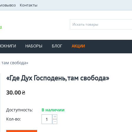
мовывоз
Контакты
к
ИОКНИГИ
НАБОРЫ
БЛОГ
АКЦИИ
, там свобода»
«Где Дух Господень, там свобода»
30.00
₴
Доступность:
В наличии
+
Кол-во:
−