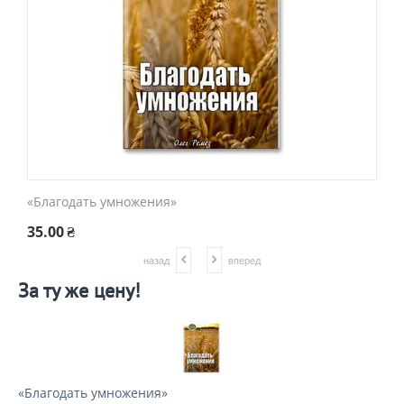
«Благодать умножения»
«
35.00
₴
3
назад
вперед
За ту же цену!
«Благодать умножения»