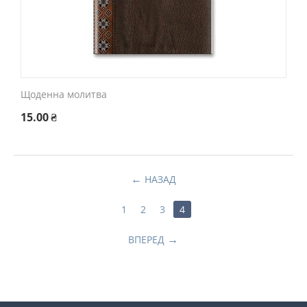
Щоденна молитва
15.00
₴
НАЗАД
1
2
3
4
ВПЕРЕД