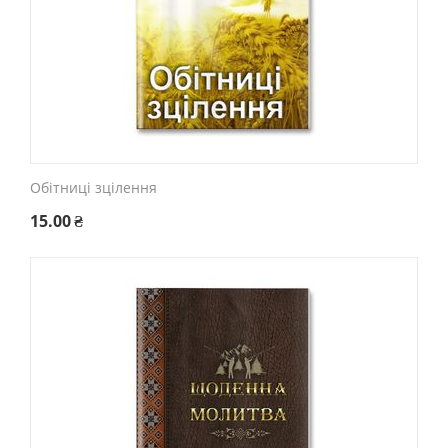
Обітниці зцілення
15.00
₴