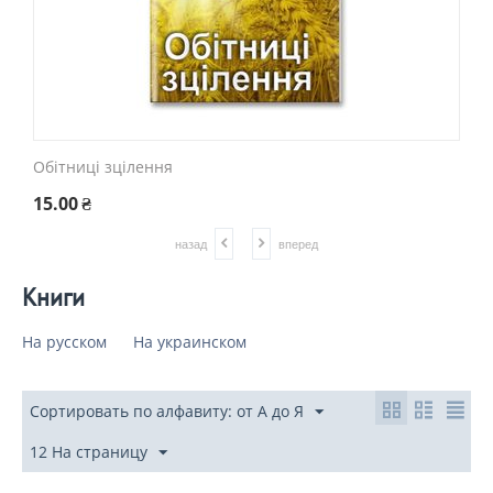
Обітниці зцілення
15.00
₴
назад
вперед
Книги
На русском
На украинском
Сортировать по алфавиту: от А до Я
12 На страницу